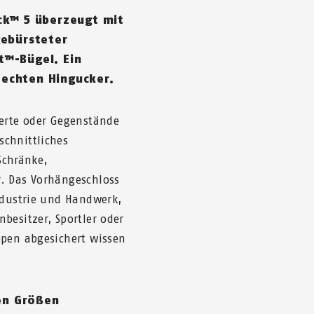
ock™ 5 überzeugt mit
gebürsteter
t™-Bügel. Ein
 echten Hingucker.
Werte oder Gegenstände
schnittliches
 Schränke,
r. Das Vorhängeschloss
ndustrie und Handwerk,
besitzer, Sportler oder
ppen abgesichert wissen
hen Größen