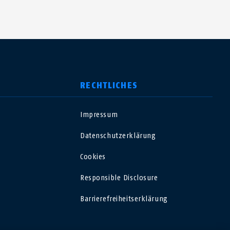
RECHTLICHES
Impressum
USA
Datenschutzerklärung
Polska
Cookies
Responsible Disclosure
España
Barrierefreiheitserklärung
Magyarország