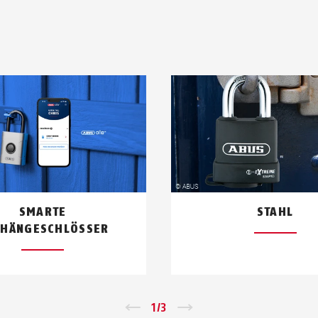
SMARTE
STAHL
HÄNGESCHLÖSSER
←
1
/
3
→