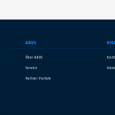
LAND AUSWÄHLEN
ABUS
HIL
Über ABUS
Kont
Deutschland
U
Service
Händ
Canada
Ö
Partner Portale
EN
FR
Italia
B
México
F