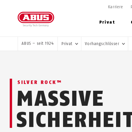
Karriere
Privat
SIE SIND HIER:
ABUS – seit 1924
Privat
Vorhangschlösser
SILVER ROCK™
MASSIVE
SICHERHEI