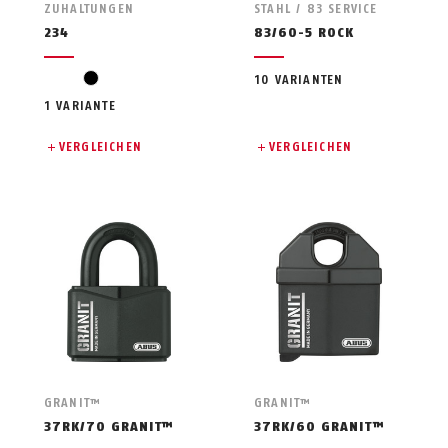
ZUHALTUNGEN
STAHL / 83 SERVICE
234
83/60-5 ROCK
black
10 VARIANTEN
1 VARIANTE
VERGLEICHEN
VERGLEICHEN
GRANIT™
GRANIT™
37RK/70 GRANIT™
37RK/60 GRANIT™