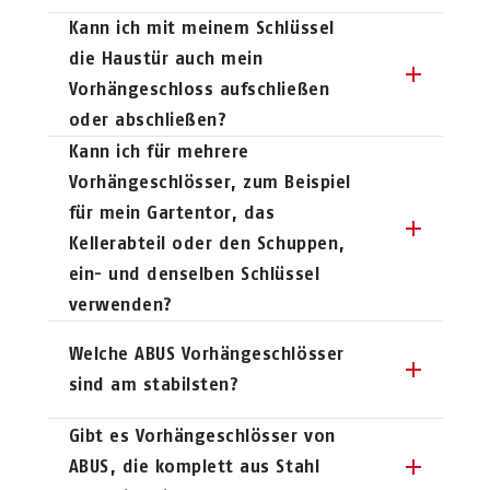
Kann ich mit meinem Schlüssel
die Haustür auch mein
Vorhängeschloss aufschließen
oder abschließen?
Ja, das ist grundsätzlich möglich.
Kann ich für mehrere
Wenden Sie sich für die passende
Vorhängeschlösser, zum Beispiel
Lösung an einen Fachhändler in
für mein Gartentor, das
ihrer Nähe.
Kellerabteil oder den Schuppen,
ein- und denselben Schlüssel
verwenden?
Ja, das ist möglich. Bei einigen
Welche ABUS Vorhängeschlösser
Vorhängeschlösser-Serien,
sind am stabilsten?
beispielsweise der
85-er-Serie
,
können für Sie individuell passende
Zu den Vorhängeschlössern, die am
Gibt es Vorhängeschlösser von
Schließungen angefertigt werden. Bei
meisten aushalten, gehören die
ABUS, die komplett aus Stahl
anderen Vorhängeschlössern,