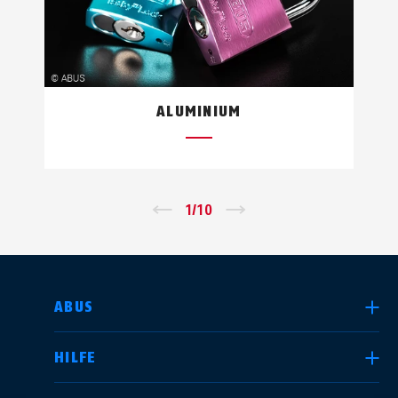
Hinter SKG verbirgt sich die
niederländische Stiftung Qualität
beim Fassadenbau, auf
niederländisch Stichting Kwaliteit
ALUMINIUM
Gevelbouw. Der Svensk Brand och
Säkerhetscertifiering, kurz SBSC, ist
ein schwedischer Verband für
Diebstahlbekämpfung.
←
1
/
10
→
LAND AUSWÄHLEN
ABUS
HILFE