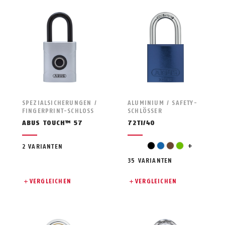
SPEZIALSICHERUNGEN /
ALUMINIUM / SAFETY-
FINGERPRINT-SCHLOSS
SCHLÖSSER
ABUS TOUCH™ 57
72TI/40
orange
black
blue
brown
green
+
2 VARIANTEN
35 VARIANTEN
VERGLEICHEN
VERGLEICHEN