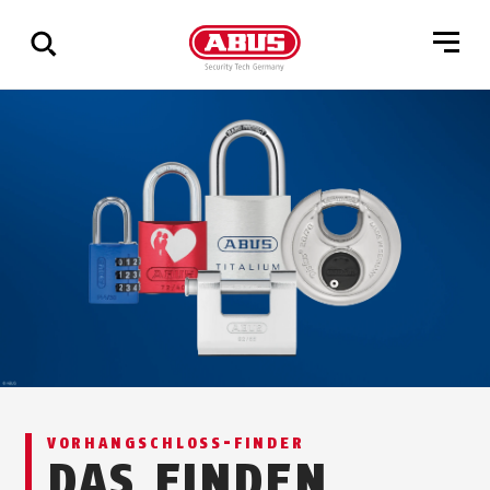
Zeige
alle
Ergebnisse
VOR­HANG­SCHLOSS-FINDER
DAS FINDEN,