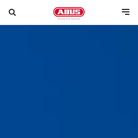
Összes
találat
mutatása