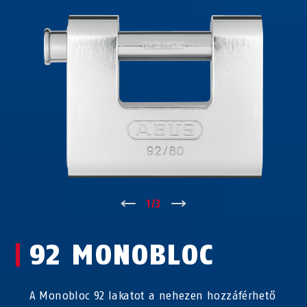
↑
1
/
3
↓
92 MONOBLOC
A Monobloc 92 lakatot a nehezen hozzáférhető