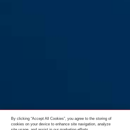
GRANIT™ Detecto XPlus™
yellow/black
8077 jaune + 12KS120 black
loop
By clicking “Accept All Cookies”, you agree to the storing of
cookies on your device to enhance site navigation, analyze
site usage, and assist in our marketing efforts.