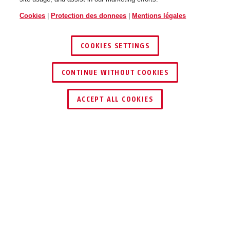
Cookies
|
Protection des donnees
|
Mentions légales
COOKIES SETTINGS
CONTINUE WITHOUT COOKIES
ACCEPT ALL COOKIES
Description
GRANIT™ DETECTO XPLUS 8077
YELLOW 12KS BLACK LOOP
PROTECTION