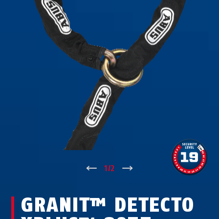
↑
1
/
2
↓
GRANIT™ DETECTO