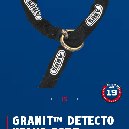
↑
1
/
2
↓
GRANIT™ DETECTO