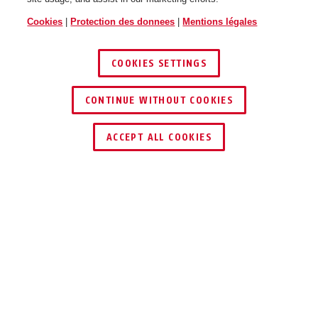
Cookies
|
Protection des donnees
|
Mentions légales
COOKIES SETTINGS
CONTINUE WITHOUT COOKIES
ACCEPT ALL COOKIES
Description
GRANIT™ DETECTO XPLUS 8077
YELLOW 12KS BLACK LOOP
PROTECTION