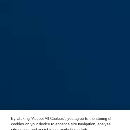
GRANIT™ Detecto XPlus™
yellow/black
8077 jaune + 12KS120 black
loop
By clicking “Accept All Cookies”, you agree to the storing of
cookies on your device to enhance site navigation, analyze
site usage, and assist in our marketing efforts.