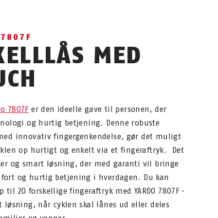
 7807F
KELLLÅS MED
UCH
do 7807F
er den ideelle gave til personen, der
knologi og hurtig betjening. Denne robuste
med innovativ fingergenkendelse, gør det muligt
yklen op hurtigt og enkelt via et fingeraftryk. Det
ker og smart løsning, der med garanti vil bringe
fort og hurtig betjening i hverdagen. Du kan
til 20 forskellige fingeraftryk med YARDO 7807F -
t løsning, når cyklen skal lånes ud eller deles