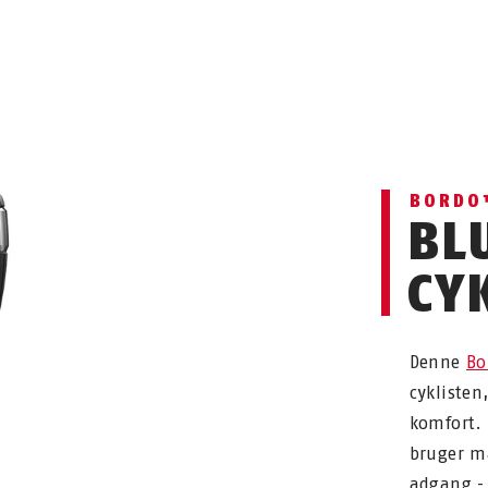
BORDO
BL
CY
Denne
Bo
cyklisten
komfort. 
bruger m
adgang - 