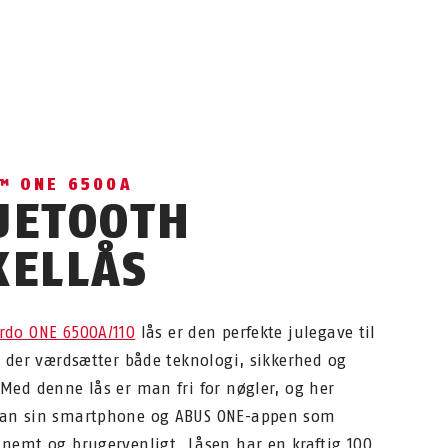
™ ONE 6500A
UETOOTH
KELLÅS
rdo ONE 6500A/110
lås er den perfekte julegave til
, der værdsætter både teknologi, sikkerhed og
Med denne lås er man fri for nøgler, og her
an sin smartphone og ABUS ONE-appen som
nemt og brugervenligt. Låsen har en kraftig 100