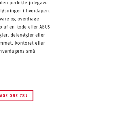
 den perfekte julegave
e løsninger i hverdagen.
are og overdrage
p af en kode eller ABUS
ler, delenøgler eller
emmet, kontoret eller
 hverdagens små
AGE ONE 787