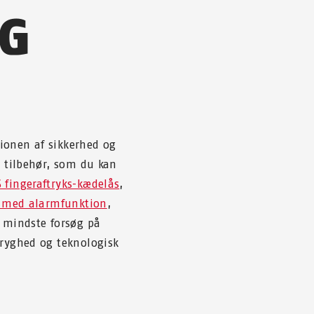
OG
ationen af sikkerhed og
g tilbehør, som du kan
 fingeraftryks-kædelås
,
s med alarmfunktion
,
t mindste forsøg på
tryghed og teknologisk