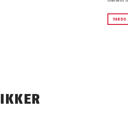
mellem f
YARDO 
SIKKER