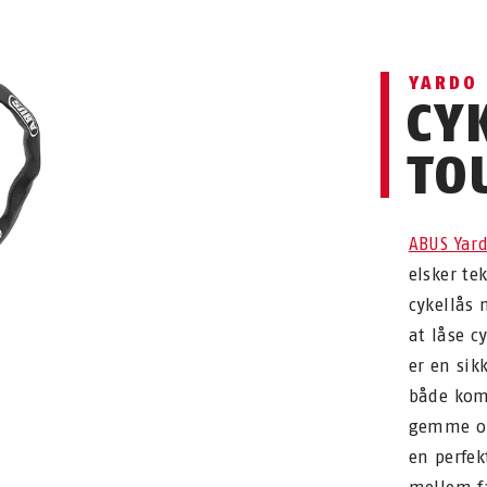
YARDO
CY
TO
ABUS Yar
elsker te
cykellås 
at låse c
er en sik
både kom
gemme op 
en perfek