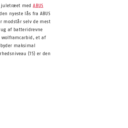
r juletræet med
ABUS
 den nyeste lås fra ABUS
er modstår selv de mest
rug af batteridrevne
 wolframcarbid, et af
ilbyder maksimal
rhedsniveau (15) er den