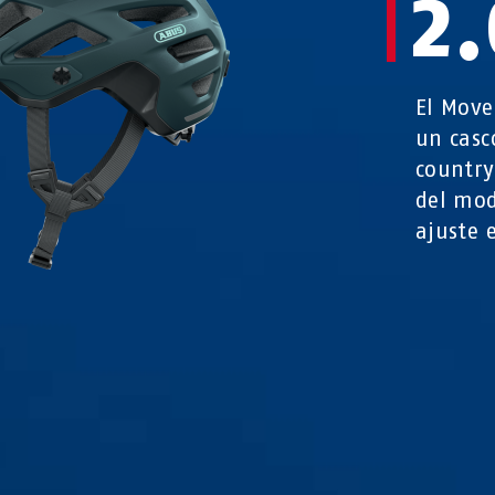
2.
El Move
un casc
country
del mod
ajuste 