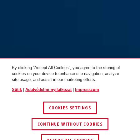
Pedelec 2.0 blaze red L
blaze red
Pedelec 2.0 champagne gold S
pearl white
By clicking “Accept All Cookies”, you agree to the storing of
Pedelec 2.0 champagne gold
titan
glacier blue
cookies on your device to enhance site navigation, analyze
M
Pedelec 2.0 champagne gold L
site usage, and assist in our marketing efforts.
Sütik
|
Adatvédelmi nyilatkozat
|
Impresszum
COOKIES SETTINGS
CONTINUE WITHOUT COOKIES
KERESKEDŐ KERESÉSE
signal yellow
velvet black