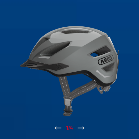
↑
1
/
4
↓