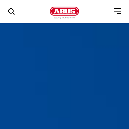
Összes
találat
mutatása