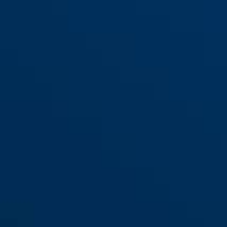
158KC/45
noir