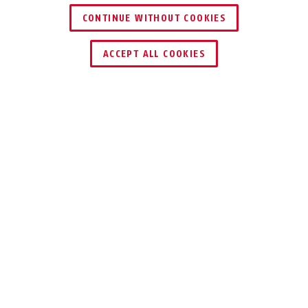
CONTINUE WITHOUT COOKIES
ACCEPT ALL COOKIES
Description
158KC
CINQ FERMETURES
PRINCIPALES
Notre cadenas à combinaison 158KC est
recommandé si vous souhaitez sécuriser