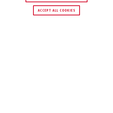
ACCEPT ALL COOKIES
Description
83WP/63 EXTREME
ROBUSTE, SÛR,
RÉSISTANT AUX
INTEMPÉRIES
Le 83WP/63 Extreme est un cadenas
robuste qui résiste à la formation de