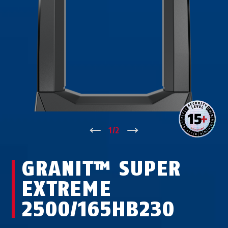
↑
1
/
2
↓
GRANIT™ SUPER
EXTREME
2500/165HB230