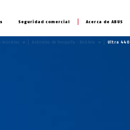
s
Seguridad comercial
Acerca de ABUS
 bicicletas
Antirrobo de horquilla - Bicicleta
Ultra 44