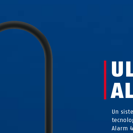
U
A
Un sist
tecnolo
Alarm 4