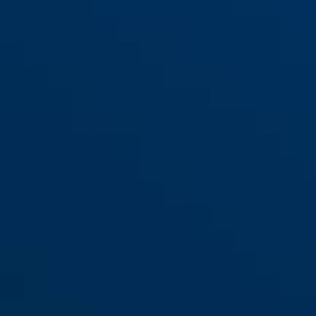
Steel-O-Chain™ 4804K/110
black
Steel-O-Chain™ 4804K/75
lime
negro
negro