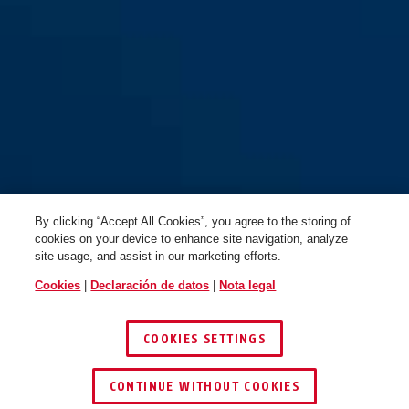
pink
red
Steel-O-Chain™ 4804K/75
Steel-O-Chain™ 4804K/75
azul
verde claro
By clicking “Accept All Cookies”, you agree to the storing of
cookies on your device to enhance site navigation, analyze
site usage, and assist in our marketing efforts.
Cookies
|
Declaración de datos
|
Nota legal
COOKIES SETTINGS
blue
CONTINUE WITHOUT COOKIES