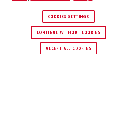
COOKIES SETTINGS
CONTINUE WITHOUT COOKIES
ENCONTRAR DISTRIBUIDOR
ACCEPT ALL COOKIES
Descripción
146TSA
PARA VIAJAR A
EE. UU.