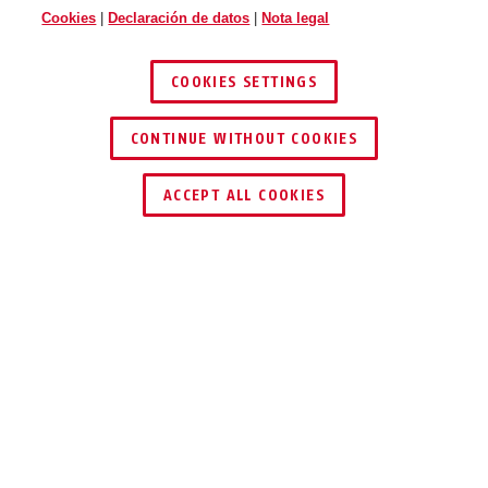
Cookies
|
Declaración de datos
|
Nota legal
COOKIES SETTINGS
CONTINUE WITHOUT COOKIES
ENCONTRAR DISTRIBUIDOR
ACCEPT ALL COOKIES
Descripción
20 DISKUS
®
TRUST THE
ORIGINAL