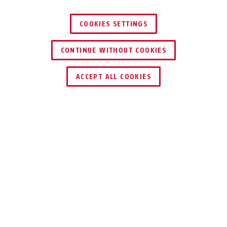
COOKIES SETTINGS
CONTINUE WITHOUT COOKIES
ENCONTRAR DISTRIBUIDOR
ACCEPT ALL COOKIES
Descripción
GRANIT™ POWER XS 67
NEGRO, ROJO Y
MUY ROBUSTO