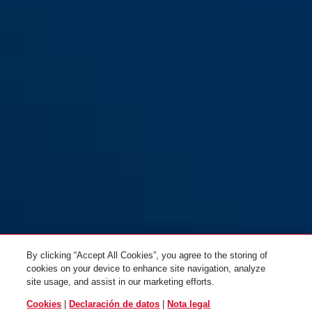
red
yellow
GRANIT™ Power XS
GRANIT™ Power XS
67/105HB50 rojo
67/105HB50 amarillo
By clicking “Accept All Cookies”, you agree to the storing of
cookies on your device to enhance site navigation, analyze
site usage, and assist in our marketing efforts.
Cookies
|
Declaración de datos
|
Nota legal