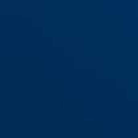
GRANIT™ Power XS
orange
GRANIT™ Power XS
black
67/105HB50 negro
67/105HB50 naranja