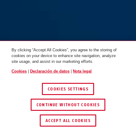
WCH90 XPlus™ + cadena de
WCH90 XPlus™ + cadena de
acero ACH 9KS/110 Twin Chain
acero ACH 9KS/130
By clicking “Accept All Cookies”, you agree to the storing of
cookies on your device to enhance site navigation, analyze
site usage, and assist in our marketing efforts.
Cookies
|
Declaración de datos
|
Nota legal
COOKIES SETTINGS
CONTINUE WITHOUT COOKIES
ENCONTRAR DISTRIBUIDOR
ACCEPT ALL COOKIES