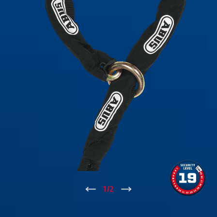
↑
1
/
2
↓