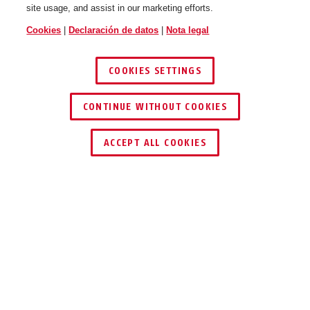
site usage, and assist in our marketing efforts.
Cookies
|
Declaración de datos
|
Nota legal
COOKIES SETTINGS
CONTINUE WITHOUT COOKIES
ENCONTRAR DISTRIBUIDOR
ACCEPT ALL COOKIES
Descripción
GRANIT™ 58 12KS BLACK LOOP
LOS LADRONES LO