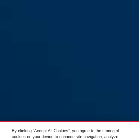
GRANIT™ 58/140HBIII100 +
black
GRANIT™ 58/140HBIII100 +
12KS 120 black loop
12KS 120 black loop
By clicking “Accept All Cookies”, you agree to the storing of
cookies on your device to enhance site navigation, analyze