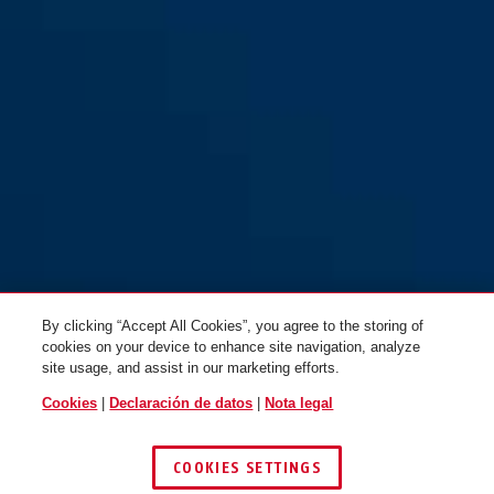
TELE-Z 140 blanco
TELE-Z 140 cromado
By clicking “Accept All Cookies”, you agree to the storing of
cookies on your device to enhance site navigation, analyze
site usage, and assist in our marketing efforts.
Cookies
|
Declaración de datos
|
Nota legal
TELE-Z 180 blanco
TELE-Z 180 cromado
COOKIES SETTINGS