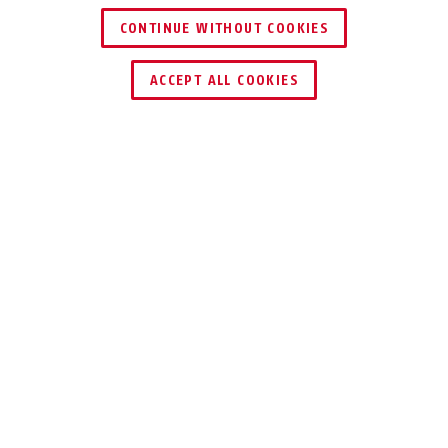
CONTINUE WITHOUT COOKIES
ENCONTRAR DISTRIBUIDOR
ACCEPT ALL COOKIES
TELE-Z 220 blanco
TELE-Z 220 cromado
Descripción
TELE-Z
EN TODA SU
EXTENSIÓN
Barra telescópica de alta resistencia
para asegurar ventanas.