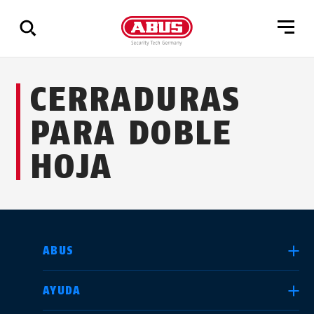
Mostrar
CERRADURAS
todos
los
PARA DOBLE
resultados
HOJA
SELECCIONE UN PAÍS
ABUS
AYUDA