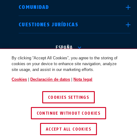
Deutschland
United Kingdom
COMUNIDAD
CUESTIONES JURÍDICAS
International
USA
ESPAÑA
By clicking “Accept All Cookies”, you agree to the storing of
Canada
cookies on your device to enhance site navigation, analyze
© 2026 ABUS
Österreich
EN
FR
site usage, and assist in our marketing efforts.
Cookies
|
Declaración de datos
|
Nota legal
Nederland
Polska
COOKIES SETTINGS
CONTINUE WITHOUT COOKIES
België
Italia
NL
FR
ACCEPT ALL COOKIES