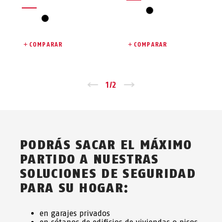
negro
negro
COMPARAR
COMPARAR
Zurück
1
/
2
Vor
PODRÁS SACAR EL MÁXIMO
PARTIDO A NUESTRAS
SOLUCIONES DE SEGURIDAD
PARA SU HOGAR:
en garajes privados