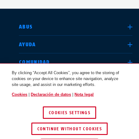
SELECCIONE UN PAÍS
ABUS
AYUDA
Deutschland
United Kingdom
COMUNIDAD
By clicking “Accept All Cookies”, you agree to the storing of
cookies on your device to enhance site navigation, analyze
CUESTIONES JURÍDICAS
site usage, and assist in our marketing efforts.
International
USA
Cookies
|
Declaración de datos
|
Nota legal
ESPAÑA
COOKIES SETTINGS
Canada
© 2026 ABUS
Österreich
EN
FR
CONTINUE WITHOUT COOKIES