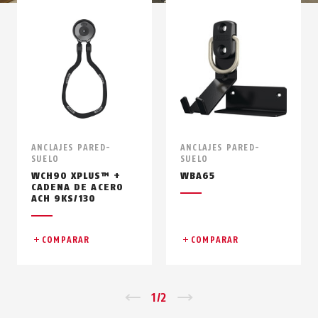
ANCLAJES PARED-
ANCLAJES PARED-
SUELO
SUELO
WCH90 XPLUS™ +
WBA65
CADENA DE ACERO
ACH 9KS/130
COMPARAR
COMPARAR
Zurück
1
/
2
Vor