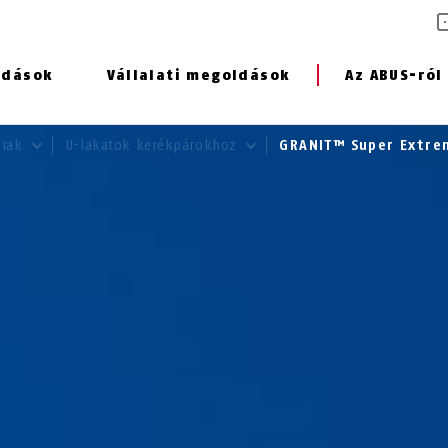
ldások
Vállalati megoldások
Az ABUS-ról
árak
U-lakatok kerékpárokhoz
GRANIT™ Super Extr