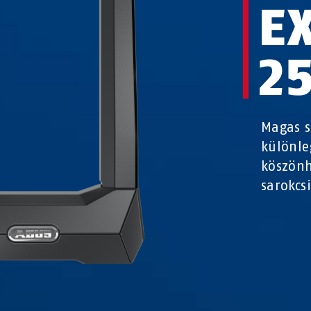
E
2
Magas s
különle
köszönh
sarokcs