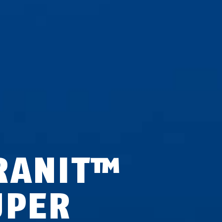
RANIT™
UPER