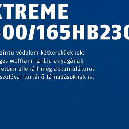
XTREME
500/165HB23
zintű védelem kétkerekűeknek:
ges wolfram-karbid anyagának
etően ellenáll még akkumulátoros
iszolóval történő támadásoknak is.