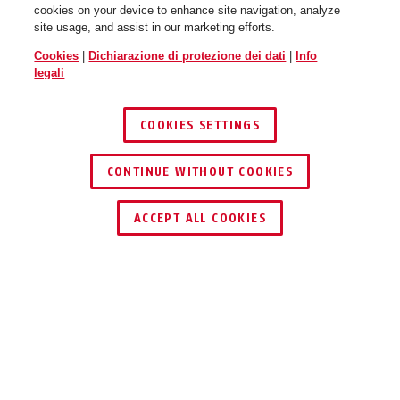
cookies on your device to enhance site navigation, analyze
velvet black
goldfish orange
site usage, and assist in our marketing efforts.
Urban-I 3.0 ACE goldfish
Urban-I 3.0 ACE goldfish
orange M
orange L
Cookies
|
Dichiarazione di protezione dei dati
|
Info
legali
COOKIES SETTINGS
CONTINUE WITHOUT COOKIES
moss green
ACCEPT ALL COOKIES
Urban-I 3.0 ACE iced blue S
Urban-I 3.0 ACE iced blue M
Descrizione
URBAN-I 3.0 ACE