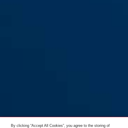
L
Aduro 3.0 blaze red S
orange palm
Aduro 3.0 blaze red M
glacier blue
Aduro 3.0 blaze red L
race grey
Aduro 3.0 bordeaux rose S
blaze red
By clicking “Accept All Cookies”, you agree to the storing of