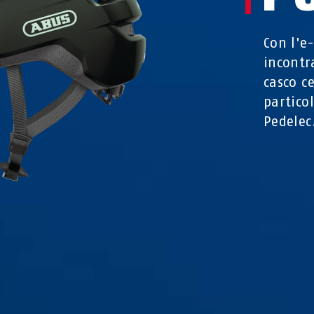
Con l'e
incontr
casco ce
partico
Pedelec