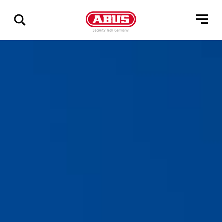
Geef
alle
resultaten
weer