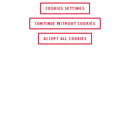
COOKIES SETTINGS
CONTINUE WITHOUT COOKIES
DEALER ZOEKEN
ACCEPT ALL COOKIES
Beschrijving
IM100
BETROUWBARE
WEERSTAND