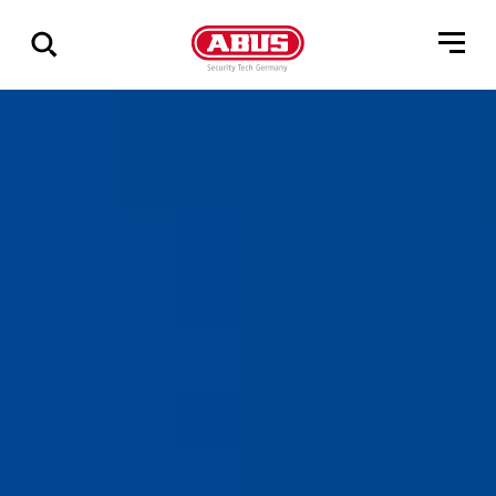
Zeige
alle
Ergebnisse