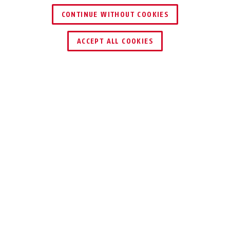
CONTINUE WITHOUT COOKIES
HÄNDLER FINDEN
ACCEPT ALL COOKIES
Beschreibung
NVR10031P
Bis zu 16 Kameras streamen, bedienen
und aufzeichnen
Beim Anschluss am integrierten PoE Switch,
versorgt dieser die Kameras mit Spannung und
übernimmt die Konfiguration der