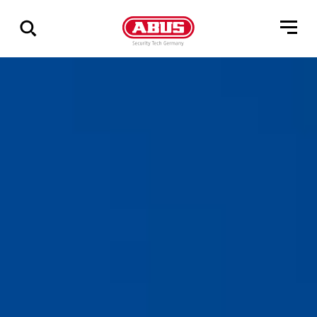
Zeige
alle
Ergebnisse