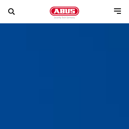
Zeige
alle
Ergebnisse