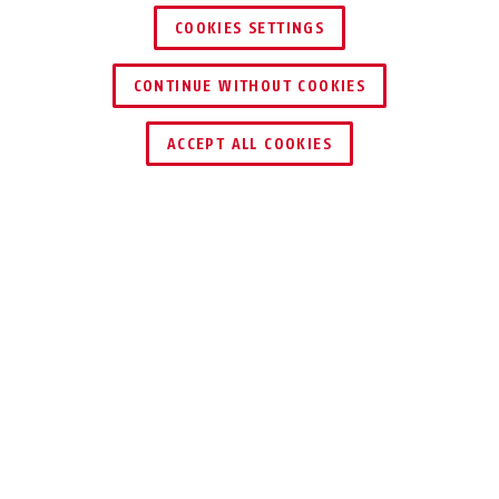
COOKIES SETTINGS
CONTINUE WITHOUT COOKIES
HÄNDLER FINDEN
ACCEPT ALL COOKIES
Beschreibung
TVIP83900
DEN GANZEN
INNENRAUM IM
BLICK: MIT 360°-