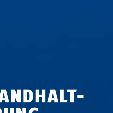
AND­HALT­