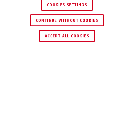
COOKIES SETTINGS
CONTINUE WITHOUT COOKIES
HÄNDLER FINDEN
ACCEPT ALL COOKIES
Beschreibung
HOMETEC PRO FCA3000
MACHT DAS LEBEN
LEICHTER
Ihre Terrassentür können Sie auch per