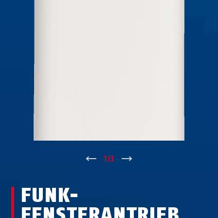
↑
1
/
3
↓
FUNK-
FENSTERANTRIEB