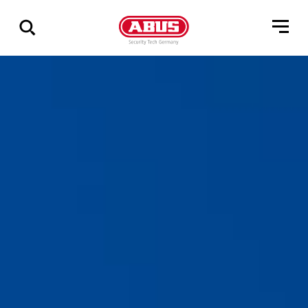
Zeige
alle
Ergebnisse