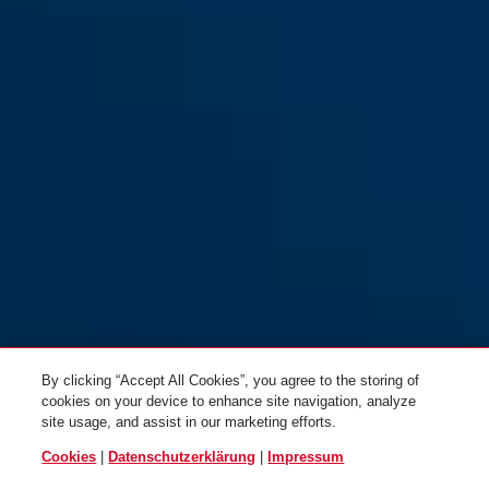
GRANIT™ Extreme XPlus™
GRANIT™ Extreme XPlus™
59/180HB245
59/180HB260
By clicking “Accept All Cookies”, you agree to the storing of
cookies on your device to enhance site navigation, analyze
site usage, and assist in our marketing efforts.
Cookies
|
Datenschutzerklärung
|
Impressum