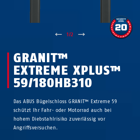
↑
1
/
2
↓
GRANIT™
EXTREME XPLUS™
59/180HB310
Das ABUS Bügelschloss GRANIT™ Extreme 59
schützt Ihr Fahr- oder Motorrad auch bei
hohem Diebstahlrisiko zuverlässig vor
Angriffsversuchen.