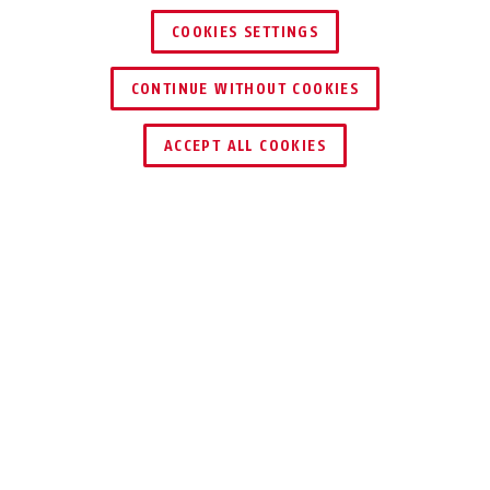
COOKIES SETTINGS
CONTINUE WITHOUT COOKIES
HÄNDLER FINDEN
ACCEPT ALL COOKIES
Beschreibung
GRANIT™ EXTREME 59
SICHER HINTER
SCHLOSS UND
BÜGEL