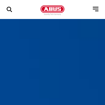
Zeige
alle
Ergebnisse