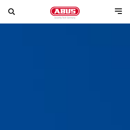
Zeige
alle
Ergebnisse