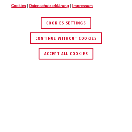
Cookies
|
Datenschutzerklärung
|
Impressum
COOKIES SETTINGS
CONTINUE WITHOUT COOKIES
HÄNDLER FINDEN
ACCEPT ALL COOKIES
Beschreibung
7035
FÜR GLAS
GEEIGNET