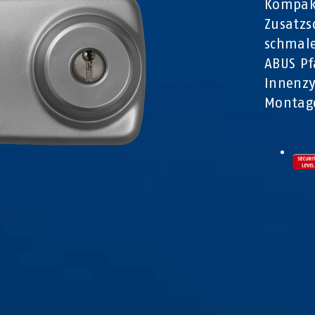
Kompakt
Zusatzs
schmal
ABUS Pf
Innenzy
Montage