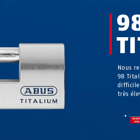
9
T
Nous r
98 Tita
diffici
très éle