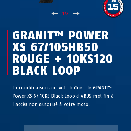
↑
1
/
2
↓
GRANIT™ POWER
XS 67/105HB50
ROUGE + 10KS120
BLACK LOOP
La combinaison antivol-chaîne : le GRANIT™
Power XS 67 10KS Black Loop d’ABUS met fin à
l’accès non autorisé à votre moto.