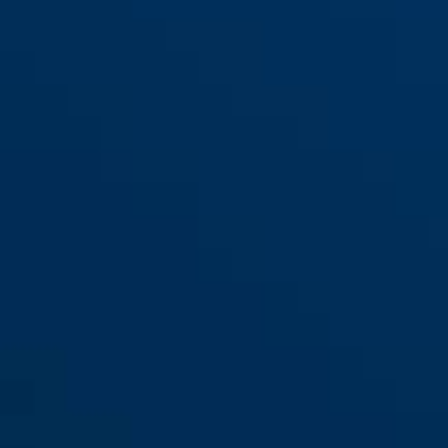
GRANIT™ Power XS
red/black
67/105HB50 rouge +
10KS120 Black Loop