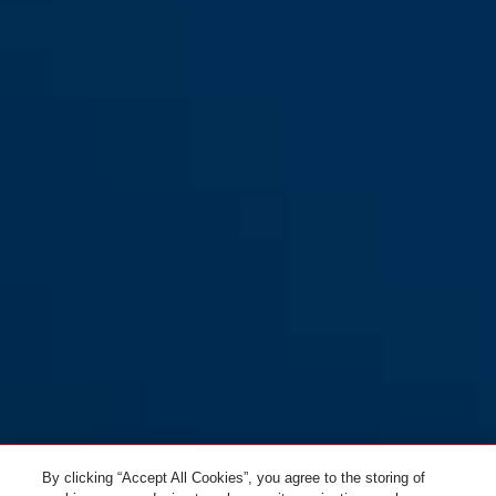
ADAPTOR CHAIN Classic
black
ADAPTOR CHAIN Classic
5.5KS/85 negro
5.5KS/130 negro
ADAPTOR CHAIN Classic
ADAPTOR CHAIN Classic
5.5KS/150 negro
5.5KS/100 negro
By clicking “Accept All Cookies”, you agree to the storing of