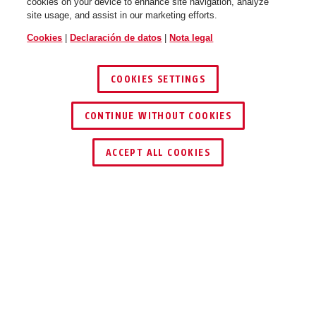
cookies on your device to enhance site navigation, analyze
site usage, and assist in our marketing efforts.
Cookies
|
Declaración de datos
|
Nota legal
COOKIES SETTINGS
CONTINUE WITHOUT COOKIES
ADAPTOR CHAIN Classic
ADAPTOR CHAIN Classic
ENCONTRAR DISTRIBUIDOR
5.5KS/130 negro + bolsa ST
5.5KS/85 negro + bolsa ST
ACCEPT ALL COOKIES
5950
5950
Descripción
ADAPTOR CHAIN CLASSIC
SEGURO