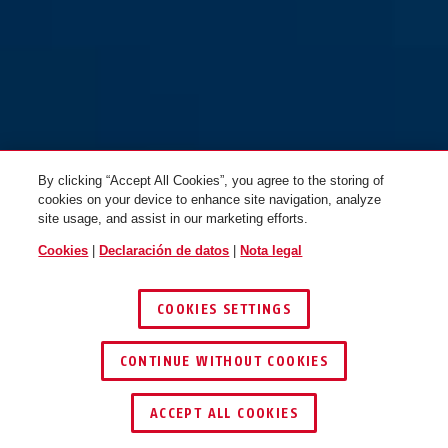
red
core purple
uGrip BORDO™ 5700C/80 core
uGrip BORDO™ 5700C/80 core
blue + soporte SH
green + soporte SH
By clicking “Accept All Cookies”, you agree to the storing of
cookies on your device to enhance site navigation, analyze
site usage, and assist in our marketing efforts.
Cookies
|
Declaración de datos
|
Nota legal
COOKIES SETTINGS
core green
core blue
CONTINUE WITHOUT COOKIES
uGrip BORDO™ 5700C/80 core
uGrip BORDO™ 5700C/80 verde
ENCONTRAR DISTRIBUIDOR
purple + soporte SH
claro + soporte SH
ACCEPT ALL COOKIES