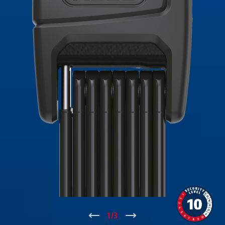
↑
1
/
3
↓