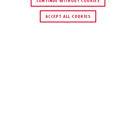
CONTINUE WITHOUT COOKIES
ENCONTRAR DISTRIBUIDOR
ACCEPT ALL COOKIES
Descripción
BORDO™ ONE 6000A FINGERPRINT
DEDOS EN LUGAR
DE LLAVES
Este antirrobo plegable sin llave
demuestra lo cómoda que puede ser la
seguridad: