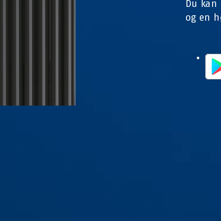
Du kan 
og en h