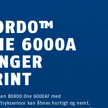
ORDO™
NE 6000A
INGER
RINT
åsen BORDO One 6000AF med
ftrykssensor kan åbnes hurtigt og nemt.