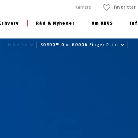
Karriere
Favoritter
Erhverv
Råd & Nyheder
Om ABUS
In
Foldelåse
BORDO™ One 6000A Finger Print