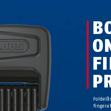
B
O
F
P
Foldel
fingera