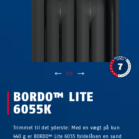
↑
1
/
3
↓
BORDO™ LITE
6055K
Trimmet til det yderste: Med en vægt på kun
440 g er BORDO™ Lite 6055 foldelåsen en sand