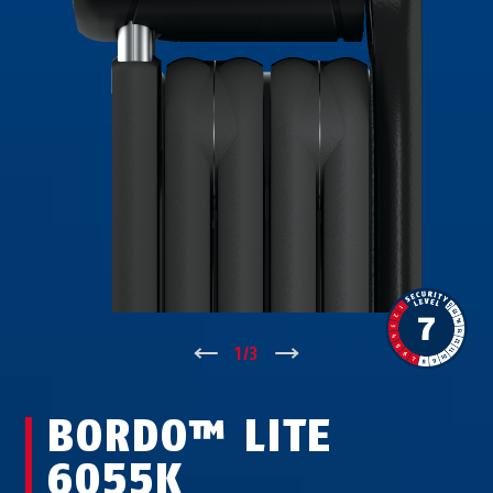
↑
1
/
3
↓
BORDO™ LITE
6055K