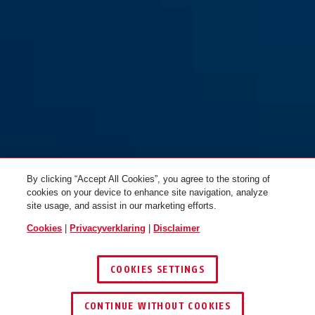
BORDO™ Lite 6055K/85 rood +
houder SH
By clicking “Accept All Cookies”, you agree to the storing of
cookies on your device to enhance site navigation, analyze
site usage, and assist in our marketing efforts.
Cookies
|
Privacyverklaring
|
Disclaimer
COOKIES SETTINGS
CONTINUE WITHOUT COOKIES