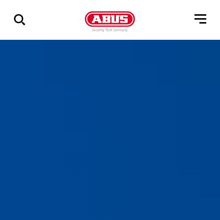
Geef
alle
resultaten
weer