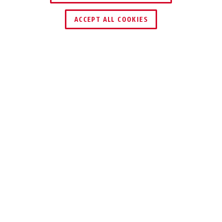
DEALER ZOEKEN
ACCEPT ALL COOKIES
Beschrijving
BORDO™ LITE 6055K
MINIMALISME
ONTMOET GOEDE
VEILIGHEIDSEIGENS
Met een totaal gewicht van 440 g en z'n
compacte afmetingen is de BORDO™ Lite