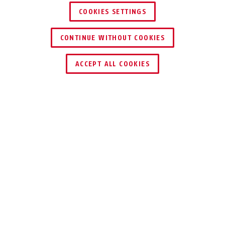
COOKIES SETTINGS
CONTINUE WITHOUT COOKIES
ACCEPT ALL COOKIES
Beskrivelse
BORDO™ ONE 6000A FINGER PRINT
FINGER I STEDET
FOR NØKKEL