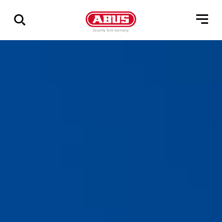
Via
alle
resultater