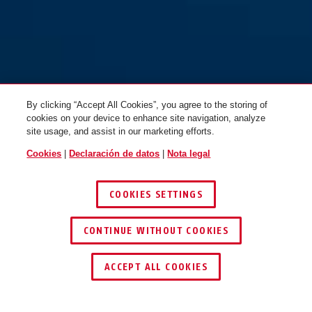
Visera smoke HYP-E S/M
Visera smoke HYP-E L
By clicking “Accept All Cookies”, you agree to the storing of
cookies on your device to enhance site navigation, analyze
site usage, and assist in our marketing efforts.
Cookies
|
Declaración de datos
|
Nota legal
COOKIES SETTINGS
CONTINUE WITHOUT COOKIES
ENCONTRAR DISTRIBUIDOR
ACCEPT ALL COOKIES