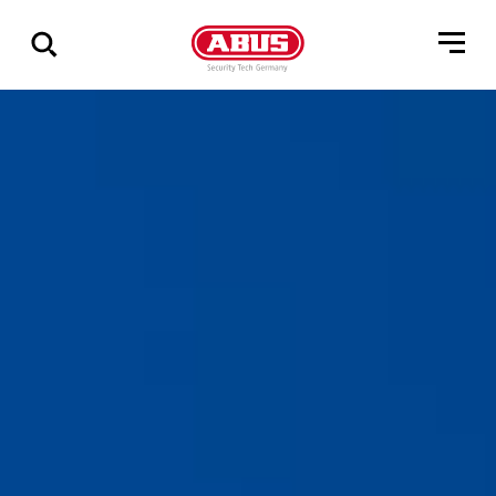
Pokaż
wszystkie
wyniki