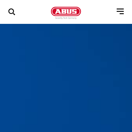
Pokaż
wszystkie
wyniki