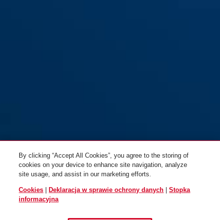
Winter Kit M
Winter Kit Urbanaut
By clicking “Accept All Cookies”, you agree to the storing of
cookies on your device to enhance site navigation, analyze
site usage, and assist in our marketing efforts.
Cookies
|
Deklaracja w sprawie ochrony danych
|
Stopka
informacyjna