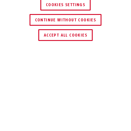
COOKIES SETTINGS
CONTINUE WITHOUT COOKIES
ZNAJDŹ DYSTRYBUTORA
ACCEPT ALL COOKIES
TECHNOLOGIE
WSKAZÓWKI
DO POBRANIA