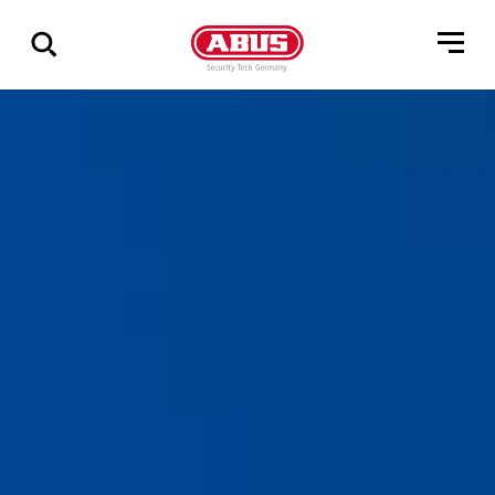
Pokaż
wszystkie
wyniki