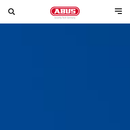
Zeige
alle
Ergebnisse