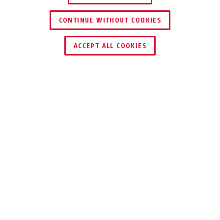
CONTINUE WITHOUT COOKIES
SCHLÜSSEL­SERVICE
HÄNDLER FINDEN
ACCEPT ALL COOKIES
TEILEN
Beschreibung
RÜCKLICHT URBAN-I
4.0/TAIPAN/HYBAN 3.0
KOMPAKT.
SICHTBAR.
ZUVERLÄSSIG.