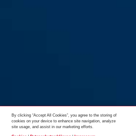
mirrored
Visier cut mirrored TimeShifter
Visier cut clear TimeShifter M/L
M/L
Visier wide mirrored
Visier narrow mirrored
TimeShifter M/L
TimeShifter M/L
By clicking “Accept All Cookies”, you agree to the storing of
cookies on your device to enhance site navigation, analyze
site usage, and assist in our marketing efforts.