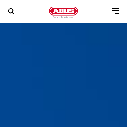
Zeige
alle
Ergebnisse