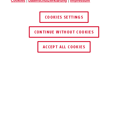
Cookies
|
Datenschutzerklärung
|
Impressum
Visier narrow smoke
Visier wide smoke TimeShifter
TimeShifter M/L
M/L
COOKIES SETTINGS
CONTINUE WITHOUT COOKIES
SCHLÜSSEL­SERVICE
HÄNDLER FINDEN
ACCEPT ALL COOKIES
TEILEN
Beschreibung
VISIER TIMESHIFTER
AERODYNAMIK,
DIE SICH ANPASST