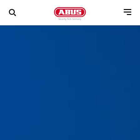
Zeige
alle
Ergebnisse